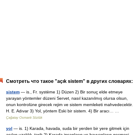
Смотреть что такое "açık sistem" в других словарях:
sistem
— is., Fr. système 1) Düzen 2) Bir sonuç elde etmeye
yarayan yöntemler düzeni Servet, nasıl kazanılmış olursa olsun,
onun kontrolüne girecek rejim ve sistem memleketi mahvedecektir.
H. E. Adıvar 3) Yol, yöntem Eski bir sistem. 4) Bir aracı… …
Çağatay Osmanlı Sözlük
yol
— is. 1) Karada, havada, suda bir yerden bir yere gitmek için
aşılan uzaklık, tarik 2) Karada insanların ve hayvanların geçmesi