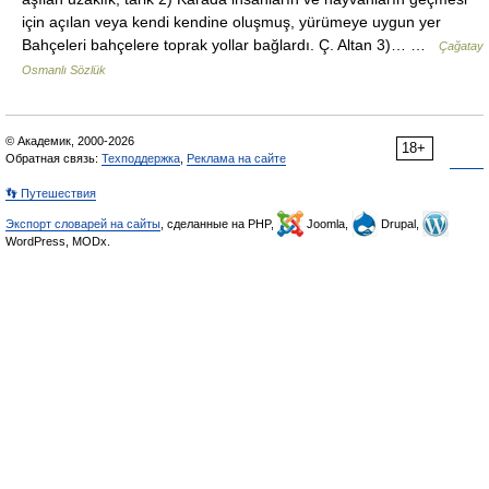
için açılan veya kendi kendine oluşmuş, yürümeye uygun yer
Bahçeleri bahçelere toprak yollar bağlardı. Ç. Altan 3)… …
Çağatay
Osmanlı Sözlük
© Академик, 2000-2026
18+
Обратная связь:
Техподдержка
,
Реклама на сайте
👣 Путешествия
Экспорт словарей на сайты
, сделанные на PHP,
Joomla,
Drupal,
WordPress, MODx.