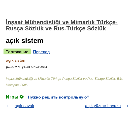
İnşaat Mühendisliği ve Mimarlık Türkçe-
Rusça Sözlük ve Rus-Türkçe Sözlük
açık sistem
Толкование
Перевод
açık sistem
разомкнутая система
İnşaat Mühendisliği ve Mimarlık Türkçe-Rusça Sözlük ve Rus-Türkçe Sözlük
.
В.И.
Макаров
.
2005
.
Игры ⚽
Нужно решить контрольную?
açık savak
açık yüzme havuzu